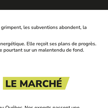
ts grimpent, les subventions abondent, la
ergétique. Elle reçoit ses plans de progrès.
pose pourtant sur un malentendu de fond.
S
LE MARCHÉ
ut au Québec. Nos experts passent une