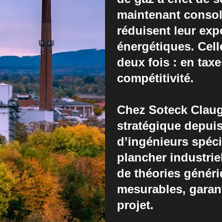
maintenant consoli
réduisent leur ex
énergétiques. Cell
deux fois : en tax
compétitivité.
Chez Soteck Clau
stratégique depuis
d’ingénieurs spéci
plancher industri
de théories généri
mesurables, garan
projet.