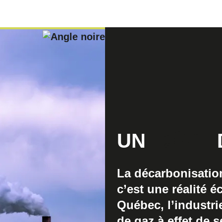
UN
DÉFI
La décarbonisation
c’est une réalité
Québec, l’industr
de gaz à effet de s